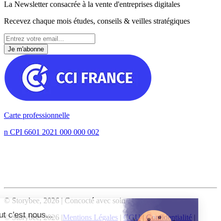
La Newsletter consacrée à la vente d'entreprises digitales
Recevez chaque mois études, conseils & veilles stratégiques
Je m'abonne
Carte professionnelle
n CPI 6601 2021 000 000 002
©
Storybee
,
2026
| Concocté avec soin
Salut c'est nous...
©
Storybee
,
2026
|
Mentions Légales
|
CGU
|
Confidentialité
|