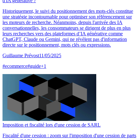
d'IA générative ?
Historiquement, le suivi du positionnement des mots-clés constitue
une stratégie incontournable pour optimiser son référencement sur
les moteurs de recherche. Néanmoins, depuis l'arrivée des IA
conversationnelles, les consommateurs se dirigent de plus en plus
leurs recherches vers des plateformes d’IA générative comme
ChatGPT, Claude ou Gemini, qui ne révèlent pas d'information
directe sur le positionnement, mots clés ou expressions.
Guillaume Prévost
11/05/2025
#
ecommerce
#
guide
+
1
Imposition et fiscalité lors d'une cession de SARL
Fiscalité d'une cession : zoom sur l'imposition d'une cession de parts