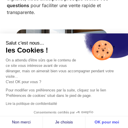
questions
pour faciliter une vente rapide et
transparente.
Salut c'est nous...
les Cookies !
On a attendu d'être sûrs que le contenu de
ce site vous intéresse avant de vous
déranger, mais on aimerait bien vous accompagner pendant votre
visite...
C'est OK pour vous ?
Pour modifier vos préférences par la suite, cliquez sur le lien
'Préférences de cookies' situé dans le pied de page.
Gagnez du temps
Lire la politique de confidentialité
Consentements certifiés par
Grâce aux échanges digitalisés nous pouvons
assurer la
meilleure efficacité
. Echanges en ligne,
Non merci
Je choisis
OK pour moi
partage de fichiers sécurisés, paiement sécurisé :