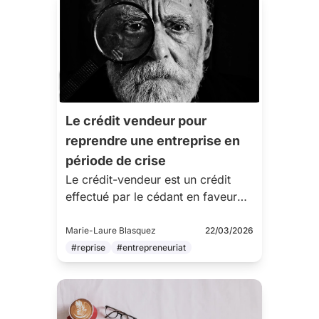
Le crédit vendeur pour
reprendre une entreprise en
période de crise
Le crédit-vendeur est un crédit
effectué par le cédant en faveur
d'un repreneur. Nous vous
expliquons de quoi il s'agit, dans
Marie-Laure Blasquez
22/03/2026
quels cas l'utiliser & quelles
#reprise
#entrepreneuriat
clauses sont à regarder de près !