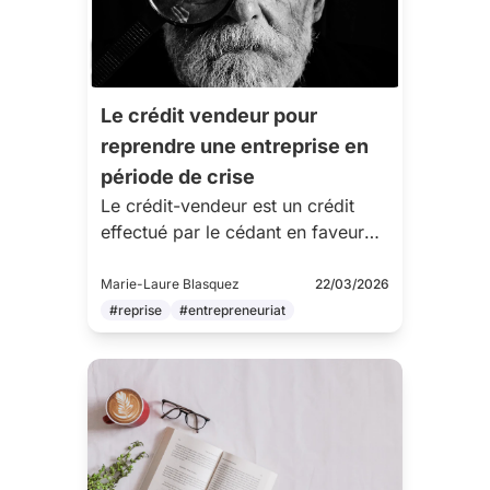
Le crédit vendeur pour
reprendre une entreprise en
période de crise
Le crédit-vendeur est un crédit
effectué par le cédant en faveur
d'un repreneur. Nous vous
expliquons de quoi il s'agit, dans
Marie-Laure Blasquez
22/03/2026
quels cas l'utiliser & quelles
#reprise
#entrepreneuriat
clauses sont à regarder de près !