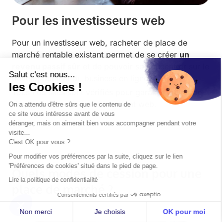
Pour les investisseurs web
Pour un investisseur web, racheter de place de
marché rentable existant permet de se créer
un
revenu passif sûr
et de pouvoir se concentrer sur le
Salut c'est nous...
développement du business en ligne.
les Cookies !
Tous nos sites sont vérifiés pour garantir
moins de
risque
dans votre investissement web.
On a attendu d'être sûrs que le contenu de
ce site vous intéresse avant de vous
déranger, mais on aimerait bien vous accompagner pendant votre
visite...
C'est OK pour vous ?
Pour modifier vos préférences par la suite, cliquez sur le lien
'Préférences de cookies' situé dans le pied de page.
Quels modes de cession pour une
Lire la politique de confidentialité
place de marché ?
Consentements certifiés par
Non merci
Je choisis
OK pour moi