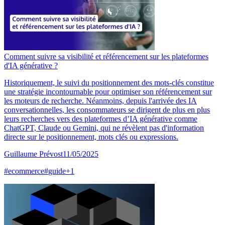
Comment suivre sa visibilité et référencement sur les plateformes
d'IA générative ?
Historiquement, le suivi du positionnement des mots-clés constitue
une stratégie incontournable pour optimiser son référencement sur
les moteurs de recherche. Néanmoins, depuis l'arrivée des IA
conversationnelles, les consommateurs se dirigent de plus en plus
leurs recherches vers des plateformes d’IA générative comme
ChatGPT, Claude ou Gemini, qui ne révèlent pas d'information
directe sur le positionnement, mots clés ou expressions.
Guillaume Prévost
11/05/2025
#
ecommerce
#
guide
+
1